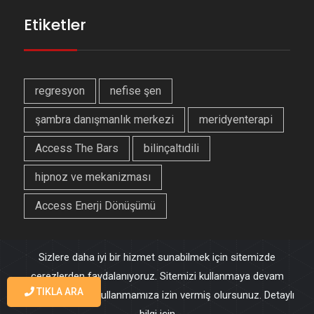
Etiketler
regresyon
nefise şen
şambra danışmanlık merkezi
meridyenterapi
Access The Bars
bilinçaltıdili
hipnoz ve mekanizması
Access Enerji Dönüşümü
Sizlere daha iyi bir hizmet sunabilmek için sitemizde
çerezlerden faydalanıyoruz. Sitemizi kullanmaya devam
© 2021 Şambra Kişisel Eğitim ve Danışmanlık Merkezi - Site
TIKLA ARA
ederek çerezleri kullanmamıza izin vermiş olursunuz. Detaylı
Tasarım :
Sevi Web Tasarım