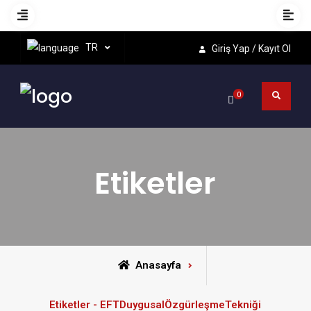
TR
Giriş Yap / Kayıt Ol
0
Etiketler
Anasayfa
Etiketler - EFTDuygusalÖzgürleşmeTekniği