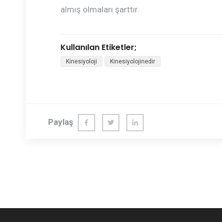
almış olmaları şarttır.
Kullanılan Etiketler;
Kinesiyoloji
Kinesiyolojinedir
Paylaş
Fac
Twi
Link
ebo
tter
edl
ok
n