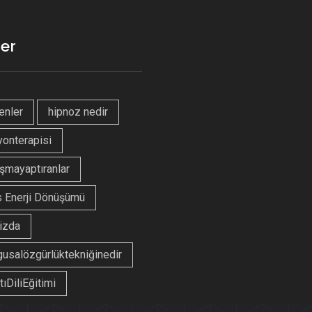
ler
enler
hipnoz nedir
yonterapisi
şmayaptıranlar
 Enerji Dönüşümü
izda
gusalözgürlüktekniğinedir
tıDiliEğitimi