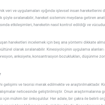
ik veri ve uygulamaları ışığında işlevsel insan hareketlerini d
ak şöyle sıralanabilir; hareket sistemini meydana getiren ana
nasında etkileşimleri, hareketin nasıl kontrol edildiği ve vücu
luşan hareketleri incelemek için beş ana yöntemi dikkate alm
ültürel olarak sıralanabilir. Kinesiyolojinin uygulama alanları 
 depresyon, anksiyete, konsantrasyon bozuklukları, düşünme zor
r
ihi gelişimi ve teorisi merak edilmekte ve araştırılmaktadır. K
alışmalar neticesinde geliştirilmiştir. Onun araştırmalarına 
 için mühim bir önkoşuldur. Her adale, bir çakra ile belirli orga