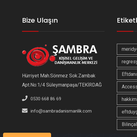
Bize Ulaşın
Etiket
meridy
regres
Eftdanı
Hürriyet Mah.Sönmez Sok.Zambak
Apt.No:1/4 Süleymanpaşa/TEKİRDAĞ
Access
0530 668 86 69
hakkim
info@sambradanismanlik.com
eftduy
Bilinçal