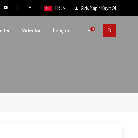
TR
Giriş Yap / Kayıt Ol
0
etler
Videolar
İletişim