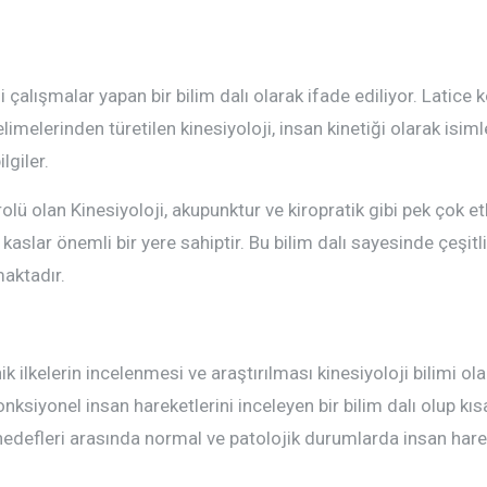
i çalışmalar yapan bir bilim dalı olarak ifade ediliyor. Latice 
melerinden türetilen kinesiyoloji, insan kinetiği olarak isimlen
lgiler.
olü olan Kinesiyoloji, akupunktur ve kiropratik gibi pek çok et
in kaslar önemli bir yere sahiptir. Bu bilim dalı sayesinde çeşi
maktadır.
nik ilkelerin incelenmesi ve araştırılması kinesiyoloji bilimi o
nksiyonel insan hareketlerini inceleyen bir bilim dalı olup kıs
l hedefleri arasında normal ve patolojik durumlarda insan har