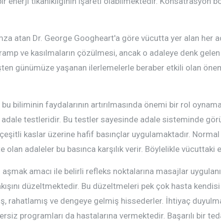
 enerji tıkanıklığının işareti olabilmektedir. Konsatrasyon bo
imza atan Dr. George Googheart'a göre vücutta yer alan her a
ramp ve kasılmaların çözülmesi, ancak o adaleye denk gelen
işten günümüze yaşanan ilerlemelerle beraber etkili olan öne
 bu biliminin faydalarının artırılmasında önemi bir rol oynamakt
ise adale testleridir. Bu testler sayesinde adale sisteminde gö
ı çeşitli kaslar üzerine hafif basınçlar uygulamaktadır. Norma
olan adaleler bu basınca karşılık verir. Böylelikle vücuttaki en
şmak amacı ile belirli refleks noktalarına masajlar uygulanır 
 akışını düzeltmektedir. Bu düzeltmeleri pek çok hasta kendis
, rahatlamış ve dengeye gelmiş hissederler. İhtiyaç duyulm
ersiz programları da hastalarına vermektedir. Başarılı bir tedavi